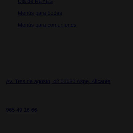
Dia de REYES
Menús para bodas
Menús para comuniones
Contacto
Av. Tres de agosto, 42 03680 Aspe, Alicante
965 49 16 66