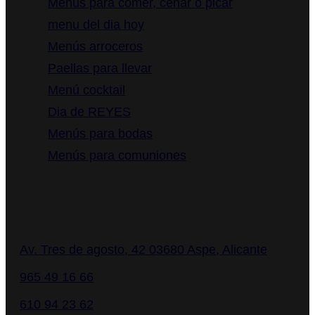
Menús para comer, cenar o picar
menu del dia hoy
Menús arroceros
Paellas para llevar
Menú cocktail
Dia de REYES
Menús para bodas
Menús para comuniones
Contacto
Av. Tres de agosto, 42 03680 Aspe, Alicante
965 49 16 66
610 94 23 62