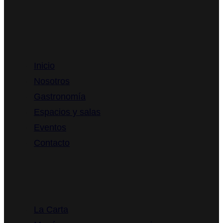
Ya Restaurante
Inicio
Nosotros
Gastronomía
Espacios y salas
Eventos
Contacto
Menús
La Carta