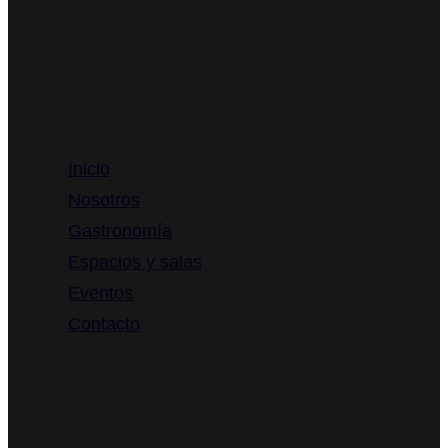
Ya Restaurante
Inicio
Nosotros
Gastronomía
Espacios y salas
Eventos
Contacto
Menús