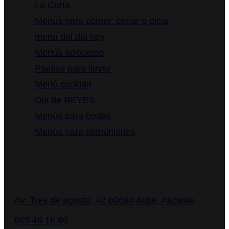
La Carta
Menús para comer, cenar o picar
menu del dia hoy
Menús arroceros
Paellas para llevar
Menú cocktail
Dia de REYES
Menús para bodas
Menús para comuniones
Contacto
Av. Tres de agosto, 42 03680 Aspe, Alicante
965 49 16 66